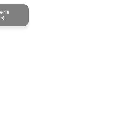
erie
 €