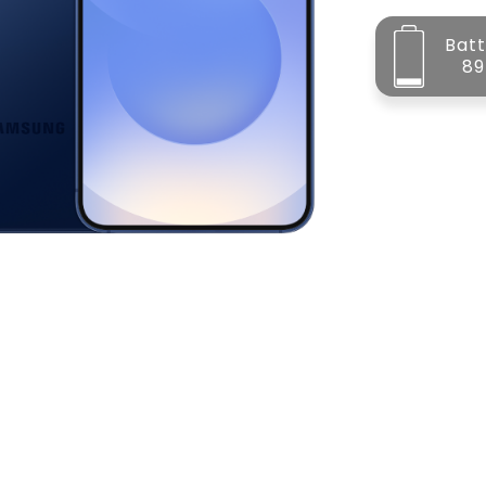
Batt
89